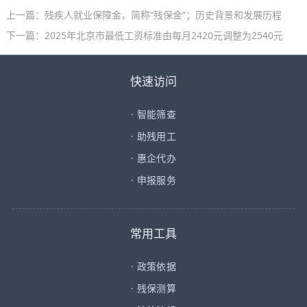
上一篇：
残疾人就业保障金，简称“残保金”；历史背景和发展历程
下一篇：
2025年北京市最低工资标准由每月2420元调整为2540元
快速访问
·
智能筛查
·
助残用工
·
惠企代办
·
申报服务
常用工具
·
政策依据
·
残保测算