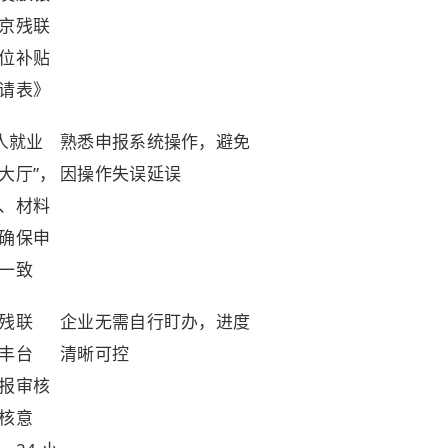
京残联
位补贴
请表》
人就业
熟悉申报系统操作，避免
大厅”，
因操作失误延误
、材料
确保申
一致
残联
企业无需自行盯办，进度
丰台
清晰可控
报审核
核意