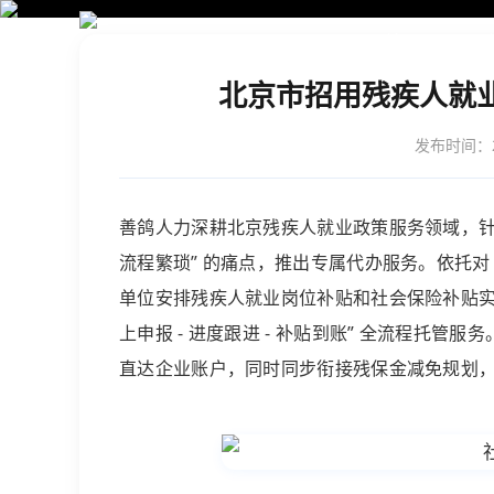
首页
北京市招用残疾人就
发布时间：20
善鸽人力
深耕北京
残疾人就业
政策服务领域，针
流程繁琐” 的痛点，推出专属代办服务。依托对
单位安排
残疾人就业
岗位补贴和社会保险补贴实施
上申报 - 进度跟进 - 补贴到账” 全流程托
直达企业账户，同时同步衔接
残保金
减免规划，