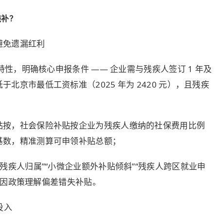
残补？
避免遗漏红利
 特性，明确核心申报条件 —— 企业需与残疾人签订 1 年及
于北京市最低工资标准（2025 年为 2420 元），且残疾
；
贴按，社会保险补贴按企业为残疾人缴纳的
社保
费用比例
基数，精准测算可申领补贴总额；
遣残疾人归属”“小微企业额外补贴倾斜”“残疾人跨区就业申
业因政策理解偏差错失补贴。
投入