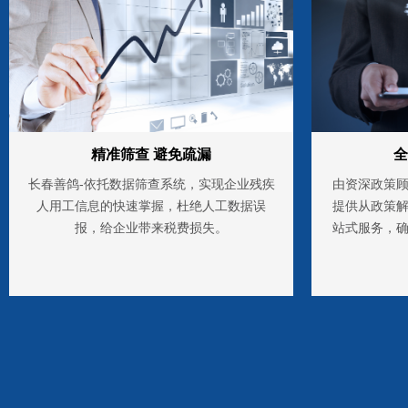
精准筛查 避免疏漏
全
长春善鸽-依托数据筛查系统，实现企业残疾
由资深政策
人用工信息的快速掌握，杜绝人工数据误
提供从政策
报，给企业带来税费损失。
站式服务，