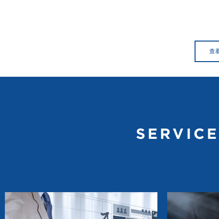
查
SERVIC