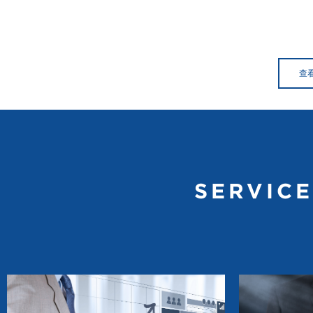
查
SERVIC