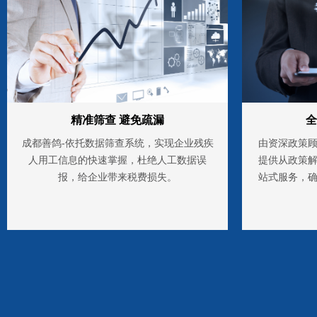
精准筛查 避免疏漏
全
成都善鸽-依托数据筛查系统，实现企业残疾
由资深政策
人用工信息的快速掌握，杜绝人工数据误
提供从政策
报，给企业带来税费损失。
站式服务，