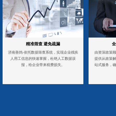
精准筛查 避免疏漏
全
济南善鸽-依托数据筛查系统，实现企业残疾
由资深政策
人用工信息的快速掌握，杜绝人工数据误
提供从政策
报，给企业带来税费损失。
站式服务，