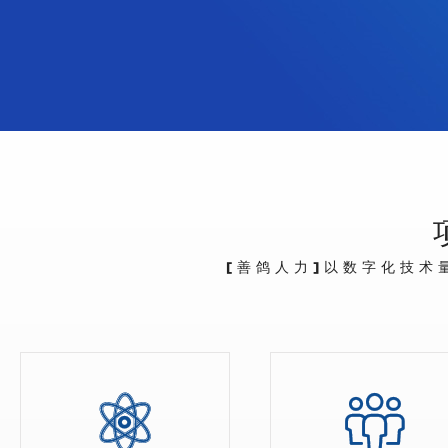
[善鸽人力]以数字化技术

