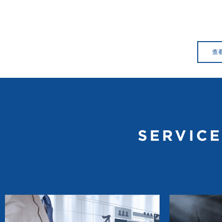
查
SERVIC